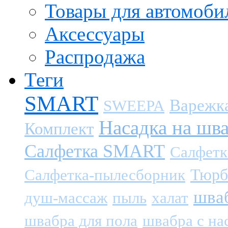
Товары для автомоби
Аксессуары
Распродажа
Теги
SMART
Варежк
SWEEPA
Насадка на шв
Комплект
Салфетка SMART
Салфетк
Тюрб
Салфетка-пылесборник
шва
душ-массаж
пыль
халат
швабра для пола
швабра с на