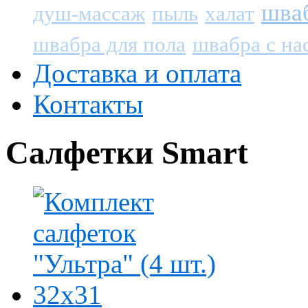
шва
душ-массаж
пыль
халат
швабра для пола
швабра с на
Доставка и оплата
Контакты
Салфетки Smart